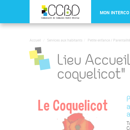
Panneau de gestion des cookies
MON INTERCO
Accueil
Services aux habitants
Petite enfance / Parentalit
Lieu Accuei
coquelicot"
P
a
a
T
C