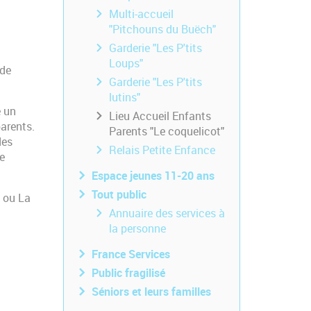
Multi-accueil
"Pitchouns du Buëch"
Garderie "Les P'tits
Loups"
 de
Garderie "Les P'tits
lutins"
e un
Lieu Accueil Enfants
parents.
Parents "Le coquelicot"
des
Relais Petite Enfance
e
Espace jeunes 11-20 ans
Tout public
 ou La
Annuaire des services à
la personne
France Services
Public fragilisé
Séniors et leurs familles