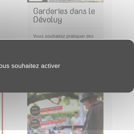
Garderies dans le
Dévoluy
Vous souhaitez pratiquer des
activités dans le Dévoluy ? Cet
été aussi les garderies
accueillent vos enfants (de 12
mois à 6 ans)
vous souhaitez activer