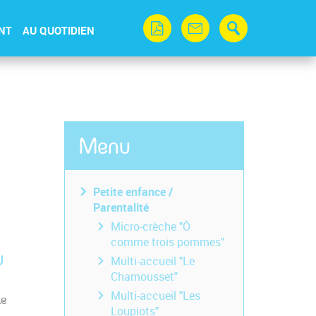
NT
AU QUOTIDIEN
Menu
Petite enfance /
Parentalité
Micro-crèche "Ô
comme trois pommes"
u
Multi-accueil "Le
Chamousset"
Multi-accueil "Les
Le
Loupiots"